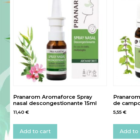
Pranarom Aromaforce Spray
Pranarom 
nasal descongestionante 15ml
de campo
11,40
€
5,55
€
Add to cart
Add to 