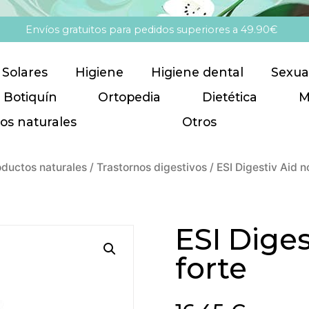
Envíos gratuitos para pedidos superiores a 49.90€
Solares
Higiene
Higiene dental
Sexua
Botiquín
Ortopedia
Dietética
M
os naturales
Otros
oductos naturales
/
Trastornos digestivos
/ ESI Digestiv Aid n
ESI Diges
forte