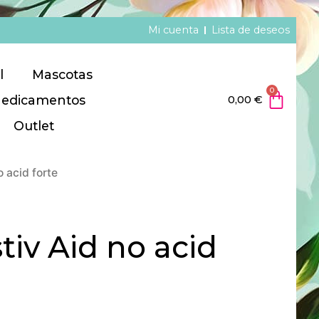
Mi cuenta
Lista de deseos
l
Mascotas
0
edicamentos
0,00
€
Outlet
o acid forte
tiv Aid no acid