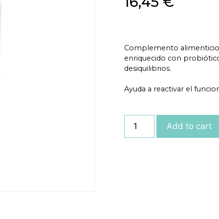
16,45
€
Complemento alimenticio i
enriquecido con probiótico
desiquilibrios.
Ayuda a reactivar el funci
Add to cart