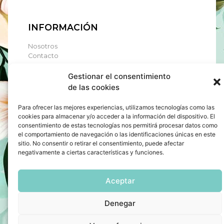
INFORMACIÓN
Nosotros
Contacto
Gestionar el consentimiento
de las cookies
CONTÁCTANOS
Para ofrecer las mejores experiencias, utilizamos tecnologías como las
Ctra. de Ourense, 40 - Soutelo de montes
cookies para almacenar y/o acceder a la información del dispositivo. El
consentimiento de estas tecnologías nos permitirá procesar datos como
36560 - Forcarei (Pontevedra)
el comportamiento de navegación o las identificaciones únicas en este
tfn
986 756 226
sitio. No consentir o retirar el consentimiento, puede afectar
mail:
info@farmaciavilarfreire.es
negativamente a ciertas características y funciones.
INVIERNO: De Lun a Sab de 9:30 a 21:00
VERANO: De Lun a Sab de 9:00 a 21:00
Aceptar
Denegar
Política de Privacidad
Términos y condiciones
Uso de cookies